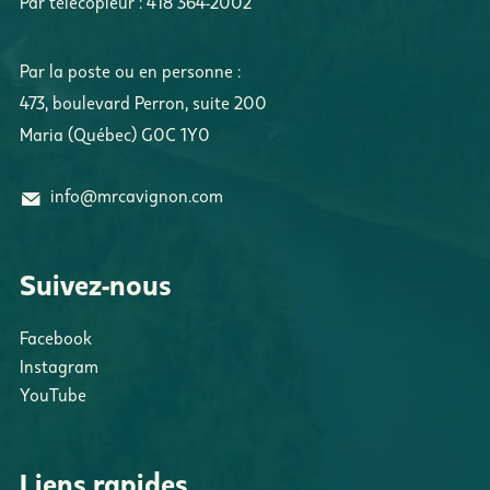
Par télécopieur :
418 364-2002
Par la poste ou en personne :
473, boulevard Perron
,
suite 200
Maria
(
Québec
)
G0C 1Y0
info@mrcavignon.com
Suivez-nous
Facebook
Instagram
YouTube
Liens rapides