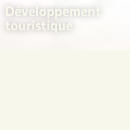
Développement
touristique
Accueil
>
Développement touristique
La MRC Avignon et la MRC de Bonaventure ont conclu une
entente de partenariat en 2019 afin d’assurer le
développement du potentiel touristique 4 saisons par la
relance de la concertation, le développement et la
promotion sur le territoire de la Baie-des-Chaleurs. Ce
partenariat a pour objectif de combler le vide dû à l’arrêt
des activités de l’organisme à but non lucratif Tourisme
Baie-des-Chaleurs. Il ne s’agit plus que de faire de la
promotion pour certains attraits et entreprises membres,