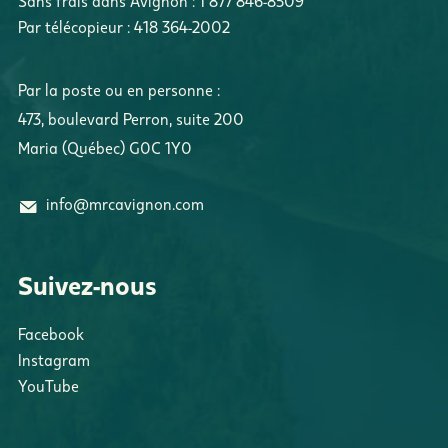
Sans frais dans Avignon :
1 877 846-8509
Par télécopieur :
418 364-2002
Par la poste ou en personne :
473, boulevard Perron
,
suite 200
Maria
(
Québec
)
G0C 1Y0
info@mrcavignon.com
Suivez-nous
Facebook
Instagram
YouTube