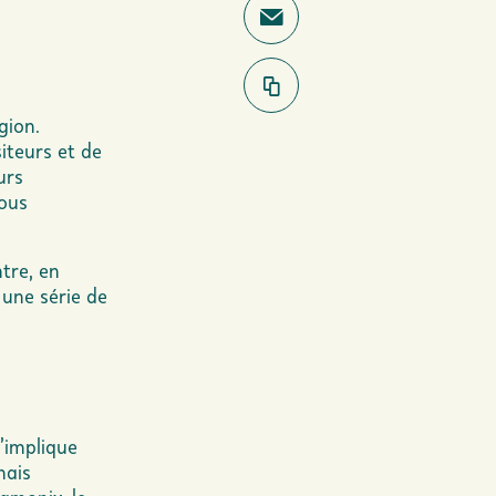
gion.
siteurs et de
urs
tous
ntre, en
 une série de
’implique
mais