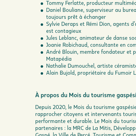
Tommy Ferlatte, producteur multimédi
Daniel Bouliane, superviseur au burea
toujours prêt à échanger
Sylvie Deraps et Rémi Dion, agents d’
est contagieux
Jules Leblanc, animateur de danse soci
Joanie Robichaud, consultante en co
André Blouin, membre fondateur et p
Matapédia
Nathalie Dumouchel, artiste céramiste 
Alain Bujold, propriétaire du Fumoir 
À propos du Mois du tourisme gaspés
Depuis 2020, le Mois du tourisme gaspésie
rapprocher citoyens et intervenants touris
performante et durable. Le Mois du touris
partenaires : la MRC de La Mitis, Dévelo
Gaspé, la Ville de Percé, Tourisme et Co