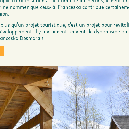
lie d’organisations – le
Camp de bûcherons
, le
Petit C
ur ne nommer que ceux-là. Franceska contribue certainem
ion.
plus qu’un projet touristique, c’est un projet pour revital
veloppement. Il y a vraiment un vent de dynamisme dans
Franceska Desmarais