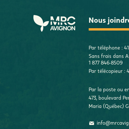
Nous joindr
Par téléphone :
4
Sans frais dans A
1 877 846-8509
Par télécopieur :
Par la poste ou e
473, boulevard Pe
Maria
(
Québec
)
G
info@mrcavi