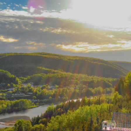
 de la MRC
L’équipe
Nos p