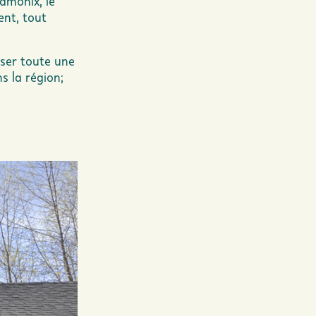
hamonix
, le
ent, tout
iser toute une
 la région;