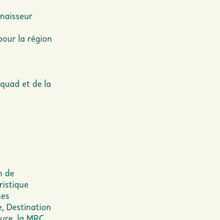
nnaisseur
pour la région
quad et de la
n de
ristique
ses
, Destination
ure, la MRC