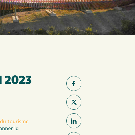
N 2023
 du tourisme
onner la