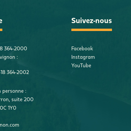
e
Suivez-nous
18 364-2000
Facebook
vignon :
Instagram
YouTube
418 364-2002
n personne :
rron
,
suite 200
0C 1Y0
gnon.com