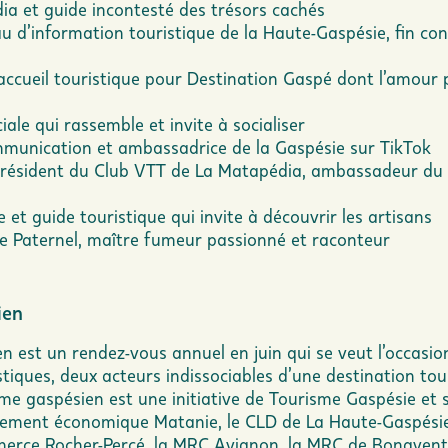
a et guide incontesté des trésors cachés
u d’information touristique de la Haute-Gaspésie, fin co
accueil touristique pour Destination Gaspé dont l’amour 
ale qui rassemble et invite à socialiser
mmunication et ambassadrice de la Gaspésie sur TikTok
résident du Club VTT de La Matapédia, ambassadeur du 
et guide touristique qui invite à découvrir les artisans
Le Paternel, maître fumeur passionné et raconteur
ien
n est un rendez-vous annuel en juin qui se veut l’occasio
tiques, deux acteurs indissociables d’une destination tou
me gaspésien est une initiative de Tourisme Gaspésie et 
ppement économique Matanie, le CLD de La Haute-Gaspésie
mmerce Rocher-Percé, la MRC Avignon, la MRC de Bonavent