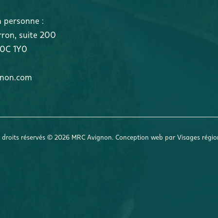
n personne :
rron
,
suite 200
0C 1Y0
gnon.com
 droits réservés © 2026 MRC Avignon. Conception web par
Visages régi