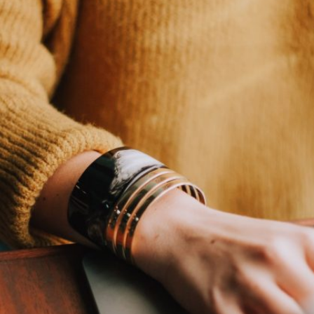
 de la MRC
L’équipe
Nos p