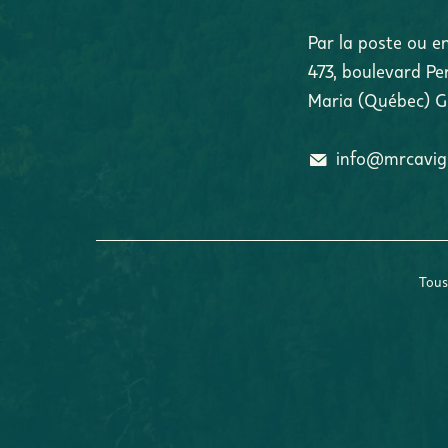
Par la poste ou e
473, boulevard Pe
Maria
(
Québec
)
G
info@mrcavi
Tous