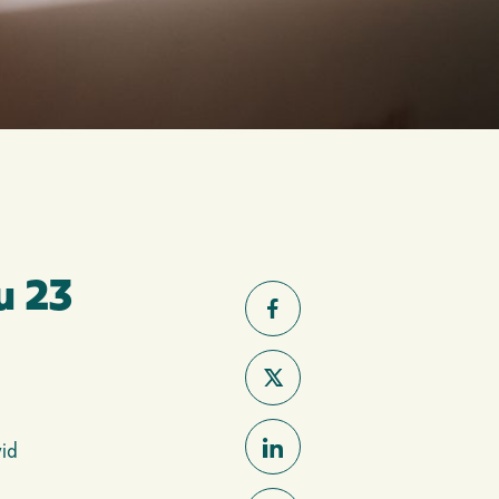
u 23
vid