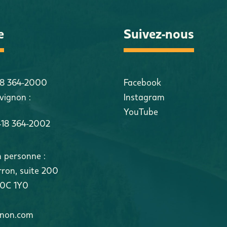
e
Suivez-nous
18 364-2000
Facebook
vignon :
Instagram
YouTube
418 364-2002
n personne :
rron
,
suite 200
0C 1Y0
gnon.com