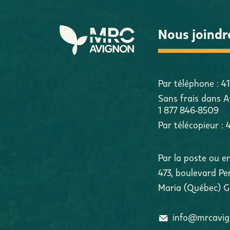
Nous joindr
Par téléphone :
4
Sans frais dans A
1 877 846-8509
Par télécopieur :
Par la poste ou e
473, boulevard Pe
Maria
(
Québec
)
G
info@mrcavi