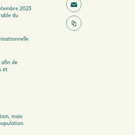
eptembre 2023
rable du
nisationnelle
 afin de
s et
s
tion, mais
population