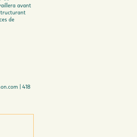
vaillera avant
structurant
ices de
non.com
| 418