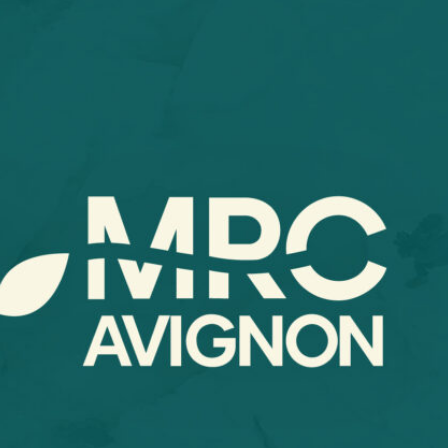
 de la MRC
L’équipe
Nos p