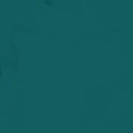
rojets
Travailler à la MRC