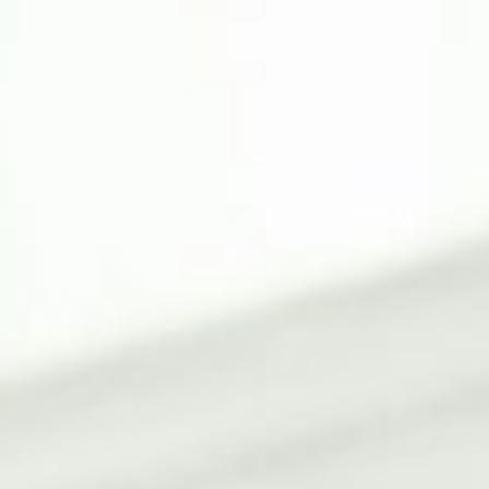
 de la MRC
L’équipe
Nos p