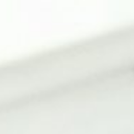
rojets
Travailler à la MRC