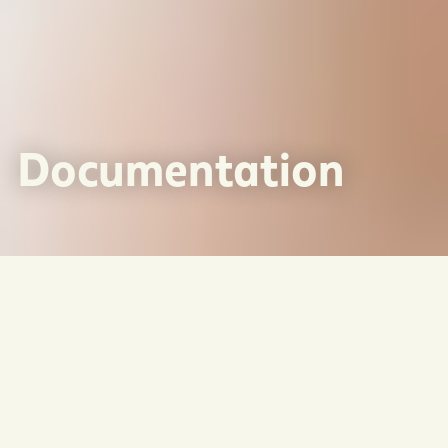
Documentation
Accueil
>
Documentation
Veuillez prendre note que les documents soumis sur ce site sont
modifiables sans préavis. Il incombe aux utilisateurs de
communiquer avec la MRC Avignon pour s’assurer qu’ils ont la
toute dernière version.